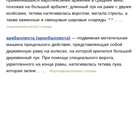
применявшаяся европейскими армиями в средние века,
похожая на большой арбалет; длинный лук на раме с двумя
колёсами; тетива натягивалась воротом; метала стрелы, а
также каменные и свинцовые шаровые снаряды. * *… …
Энциклопедический словарь
аркбаллиста (аркобаллиста)
— подвижная метательная
машина прицельного действия, представляющая собой
деревянную раму на колесах, на которой крепился большой
деревянный лук. При помощи специального ворота,
укрепленного на конце рамы, натягивалась тетива лука,
которая затем… …
Фортификационный словарь